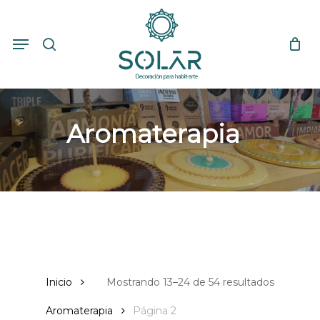
Skip
to
search
Close
Cart
Menu
Cart
main
content
Aromaterapia
Inicio
Mostrando 13–24 de 54 resultados
Aromaterapia
Página 2