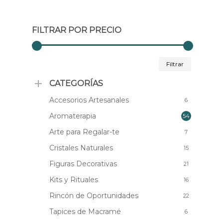
FILTRAR POR PRECIO
Precio
Precio
Filtrar
mínimo
máximo
CATEGORÍAS
Accesorios Artesanales
6
Aromaterapia
54
Arte para Regalar-te
7
Cristales Naturales
15
Figuras Decorativas
21
Kits y Rituales
16
Rincón de Oportunidades
22
Tapices de Macramé
6