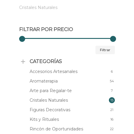
Cristales Naturales
FILTRAR POR PRECIO
Precio
Precio
Filtrar
mínimo
máximo
CATEGORÍAS
Accesorios Artesanales
6
Aromaterapia
54
Arte para Regalar-te
7
Cristales Naturales
15
Figuras Decorativas
21
Kits y Rituales
16
Rincón de Oportunidades
22