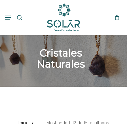
Skip
to
search
Close
Cart
Menu
Cart
main
content
Cristales
Naturales
Inicio
Mostrando 1–12 de 15 resultados