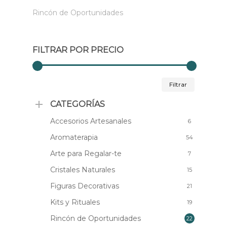
Rincón de Oportunidades
FILTRAR POR PRECIO
Precio
Precio
Filtrar
mínimo
máximo
CATEGORÍAS
Accesorios Artesanales
6
Aromaterapia
54
Arte para Regalar-te
7
Cristales Naturales
15
Figuras Decorativas
21
Kits y Rituales
19
Rincón de Oportunidades
22