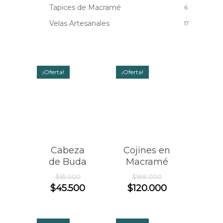
Tapices de Macramé
6
Velas Artesanales
17
¡Oferta!
¡Oferta!
Cabeza
Cojines en
de Buda
Macramé
El
El
$
65.000
$
188.000
precio
precio
El
El
$
45.500
$
120.000
original
original
precio
precio
era:
era:
actual
actual
$65.000.
$188.000.
es:
es: