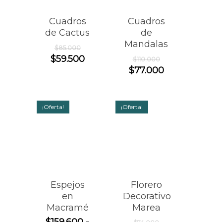
Cuadros
Cuadros
de Cactus
de
Mandalas
El
$
85.000
precio
El
El
$
59.500
$
110.000
original
precio
precio
El
$
77.000
era:
original
actual
precio
$85.000.
era:
es:
actual
$110.000.
$59.500.
es:
¡Oferta!
¡Oferta!
$77.000.
Espejos
Florero
en
Decorativo
Macramé
Marea
El
$
159.600
-