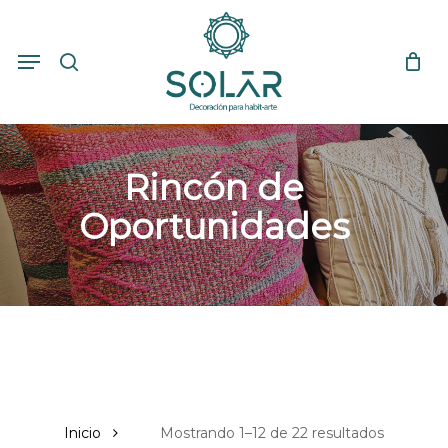
Skip
to
search
Close
Cart
Menu
Cart
main
content
Rincón de
Oportunidades
Inicio
Mostrando 1–12 de 22 resultados