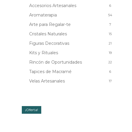
Accesorios Artesanales
6
Aromaterapia
54
Arte para Regalar-te
7
Cristales Naturales
15
Figuras Decorativas
21
Kits y Rituales
19
Rincón de Oportunidades
22
Tapices de Macramé
6
Velas Artesanales
17
¡Oferta!