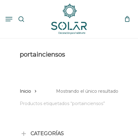
Skip
to
search
Close
Cart
Menu
Cart
main
content
portainciensos
Inicio
Mostrando el único resultado
Productos etiquetados “portainciensos”
CATEGORÍAS