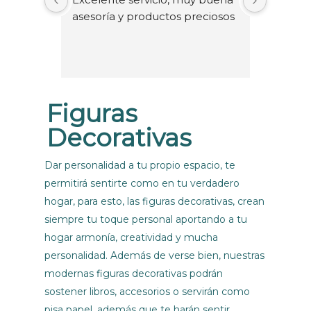
asesoría y productos preciosos
chéver
las chic
El luga
muy bo
regresa
Figuras
Decorativas
Dar personalidad a tu propio espacio, te
permitirá sentirte como en tu verdadero
hogar, para esto, las figuras decorativas, crean
siempre tu toque personal aportando a tu
hogar armonía, creatividad y mucha
personalidad. Además de verse bien, nuestras
modernas figuras decorativas podrán
sostener libros, accesorios o servirán como
pisa papel, además que te harán sentir