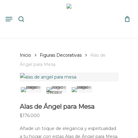
Skip
to
search
Close
Cart
Menu
Cart
main
content
Inicio
Figuras Decorativas
Alas de
Ángel para Mesa
Alas de Ángel para Mesa
$
176.000
Añade un toque de elegancia y espiritualidad
a tu hogar con estas Alas de Ángel para Mesa.