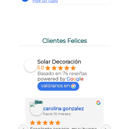
Clientes Felices
Solar Decoración
5.0
Basado en 76 reseñas.
powered by
G
o
o
g
l
e
valóranos en
carolina gonzalez
hace 10 meses
h
Excelente servicio, muy buena 
Tuvimos