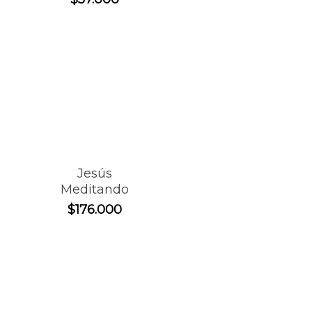
original
precio
era:
actual
$82.000.
es:
$57.000.
Jesús
Meditando
$
176.000