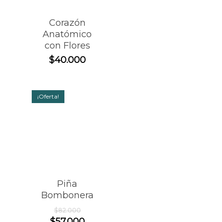
Corazón
Anatómico
con Flores
$
40.000
¡Oferta!
Piña
Bombonera
El
$
82.000
precio
El
$
57.000