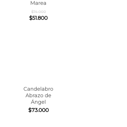
Marea
El
$
74.000
precio
El
$
51.800
original
precio
era:
actual
$74.000.
es:
$51.800.
Candelabro
Abrazo de
Ángel
$
73.000