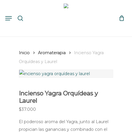
Skip
to
search
Close
Cart
Menu
Cart
main
content
Inicio
Aromaterapia
Incienso Yagra
Orquídeas y Laurel
Incienso Yagra Orquídeas y
Laurel
$
37.000
El poderoso aroma del Yagra, junto al Laurel
propician las ganancias y combinado con el