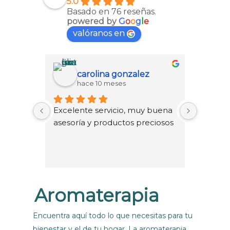
5.0
Basado en 76 reseñas.
powered by
G
o
o
g
l
e
valóranos en
carolina gonzalez
hace 10 meses
h
Excelente servicio, muy buena 
Tuvimos
asesoría y productos preciosos
chéver
las chic
El luga
muy bo
regresa
Aromaterapia
Encuentra aquí todo lo que necesitas para tu
bienestar y el de tu hogar. La aromaterapia,