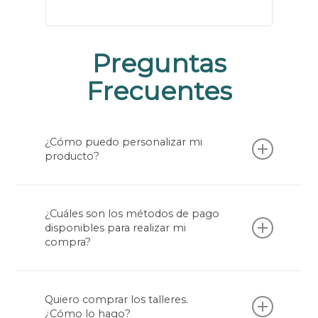
Preguntas
Frecuentes
¿Cómo puedo personalizar mi
producto?
Da click en el ícono de whatsapp, y estaremos
felices de asesorarte en la personalización de
¿Cuáles son los métodos de pago
tu producto. Puedes elegir colores, estilos o
disponibles para realizar mi
medidas y lo haremos con todo el amor. EL
compra?
tiempo de entrega será convenido según los
productos a personalizar
Puedes adquirir nuestros productos con
cualquier método de pago de una forma
Quiero comprar los talleres.
segura a través de PAYU.
¿Cómo lo hago?