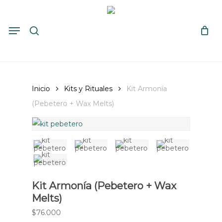
Skip
to
search
Close
Cart
Menu
Cart
main
content
Inicio
Kits y Rituales
Kit Armonía
(Pebetero + Wax Melts)
Kit Armonía (Pebetero + Wax
Melts)
$
76.000