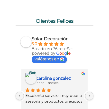
Clientes Felices
Solar Decoración
5.0
Basado en 76 reseñas.
powered by
G
o
o
g
l
e
valóranos en
carolina gonzalez
hace 11 meses
h
Excelente servicio, muy buena 
Tuvimos
asesoría y productos preciosos
chéver
las chic