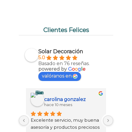
Clientes Felices
Solar Decoración
5.0
Basado en 76 reseñas.
powered by
G
o
o
g
l
e
valóranos en
carolina gonzalez
hace 10 meses
h
Excelente servicio, muy buena 
Tuvimos
asesoría y productos preciosos
chéver