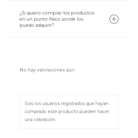
En la información de cada producto,
encontrarás el plazo de entrega. Algunos de
¿Si quiero comprar los productos
nuestros productos al ser artesanales, son
en un punto físico sonde los
bajo pedido, y otros tienen disponibilidad
puedo adquirir?
inmediata.
Puedes visitarnos en nuestra tienda física
ubicada en el km 7 Vía Llanogrande en
Rionegro, Antioquia, Colombia
No hay valoraciones aún.
Solo los usuarios registrados que hayan
comprado este producto pueden hacer
una valoración.