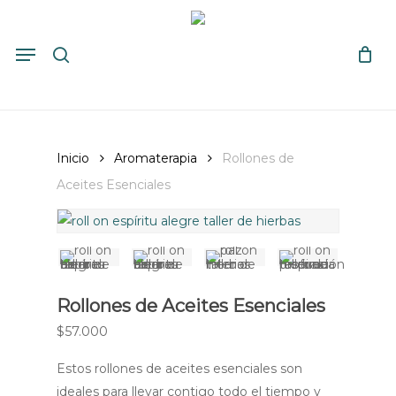
Skip
to
search
Close
Cart
Menu
Cart
main
content
Inicio
Aromaterapia
Rollones de
Aceites Esenciales
Rollones de Aceites Esenciales
$
57.000
Estos rollones de aceites esenciales son
ideales para llevar contigo todo el tiempo y