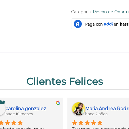
Tejer
Categoría:
Rincón de Oportu
Macramé
cantidad
Clientes Felices
carolina gonzalez
hace 10 meses
hace 2 años
elente servicio, muy 
Tuvimos una experiencia 