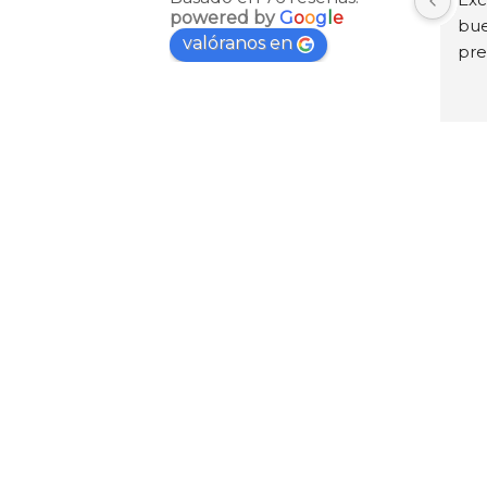
powered by
G
o
o
g
l
e
bue
valóranos en
pre