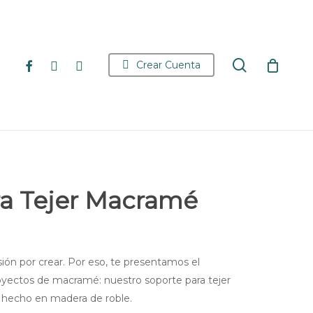
search
facebook
youtube
instagram
Crear Cuenta
ra Tejer Macramé
ón por crear. Por eso, te presentamos el
oyectos de macramé: nuestro soporte para tejer
 hecho en madera de roble.