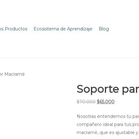
Close
Cart
Cart
os Productos
Ecosistema de Aprendizaje
Blog
jer Macramé
Soporte pa
El
El
$
70.000
$
65.000
precio
precio
Nosotras entendemos tu pasi
original
actual
compañero ideal para tus pr
era:
es:
macramé, que es ajustable y
$70.000.
$65.000.