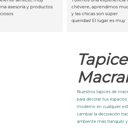
na asesoría y productos 
chévere, aprendimos muc
ciosos
y las chicas son súper 
queridas! El lugar es muy 
acogedor y muy bonito! 
Queremos regresar mucha
veces 💜
Tapice
Macr
Nuestros tapices de mac
para decorar tus espacios
moderno en cualquier esta
cambiar la decoración tra
ambiente más tranquilo y 