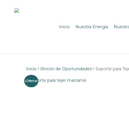
Skip
to
main
content
Inicio
Nuestra Energía
Nuestr
Inicio
Rincón de Oportunidades
Soporte para Te
¡Oferta!