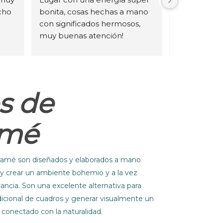
ho 
bonita, cosas hechas a mano 
lugar y la a
con significados hermosos, 
mejorar. Muc
muy buenas atención!
Lers.
s 
s de
amé
ramé son diseñados y elaborados a mano
 y crear un ambiente bohemio y a la vez
ncia. Son una excelente alternativa para
dicional de cuadros y generar visualmente un
conectado con la naturalidad.