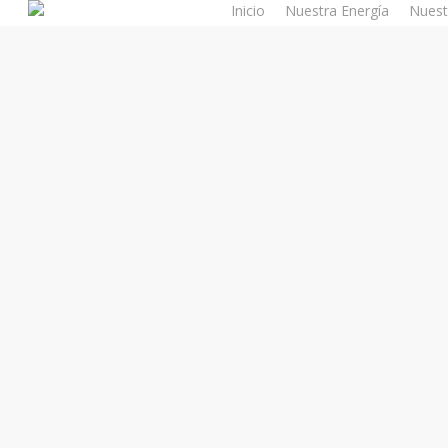
Inicio
Nuestra Energía
Nuest
Skip
Close
Cart
to
Cart
main
content